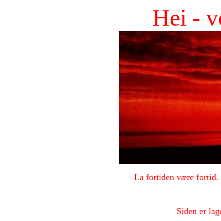
Hei - 
La fortiden være fortid.
Siden er lag