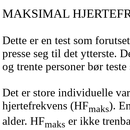
MAKSIMAL HJERTEF
Dette er en test som forutse
presse seg til det ytterste. 
og trente personer bør teste 
Det er store individuelle va
hjertefrekvens (HF
). E
maks
alder. HF
er ikke trenb
maks