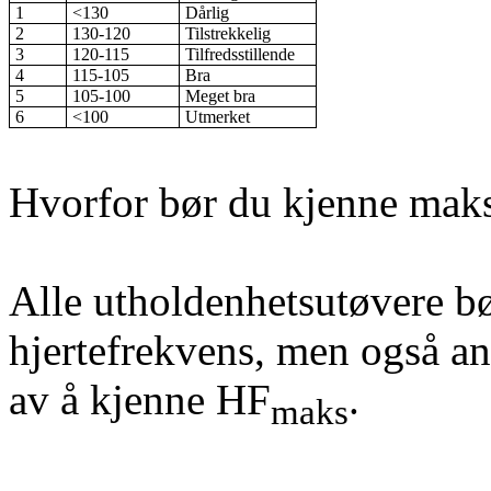
1
<130
Dårlig
2
130-120
Tilstrekkelig
3
120-115
Tilfredsstillende
4
115-105
Bra
5
105-100
Meget bra
6
<100
Utmerket
Hvorfor bør du kjenne maks
Alle utholdenhetsutøvere b
hjertefrekvens, men også an
av å kjenne HF
.
maks