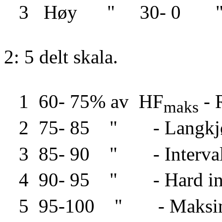
3
Høy
"
30- 0
2: 5 delt skala.
1
60- 75% av
HF
- 
maks
2
75- 85
"
- Langkj
3
85- 90
"
- Interva
4
90- 95
"
- Hard in
5
95-100
"
- Maksi