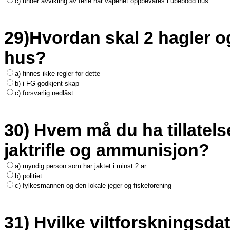
c) under avvikling av ferie når våpenet oppbevares i ubebodd hus
29)Hvordan skal 2 hagler o
hus?
a) finnes ikke regler for dette
b) i FG godkjent skap
c) forsvarlig nedlåst
30) Hvem må du ha tillatelse
jaktrifle og ammunisjon?
a) myndig person som har jaktet i minst 2 år
b) politiet
c) fylkesmannen og den lokale jeger og fiskeforening
31) Hvilke viltforskningsda