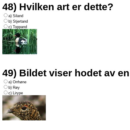
48) Hvilken art er dette?
a) Siland
b) Stjertand
c) Toppand
49) Bildet viser hodet av en
a) Orrhøne
b) Røy
c) Lirype