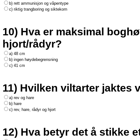
b) rett ammunisjon og våpentype
c) riktig trangboring og siktekorn
10) Hva er maksimal boghøy
hjort/rådyr?
a) 48 cm
b) ingen høydebegrensning
c) 41 cm
11) Hvilken viltarter jakte
a) rev og hare
b) hare
c) rev, hare, rådyr og hjort
12) Hva betyr det å stikke e