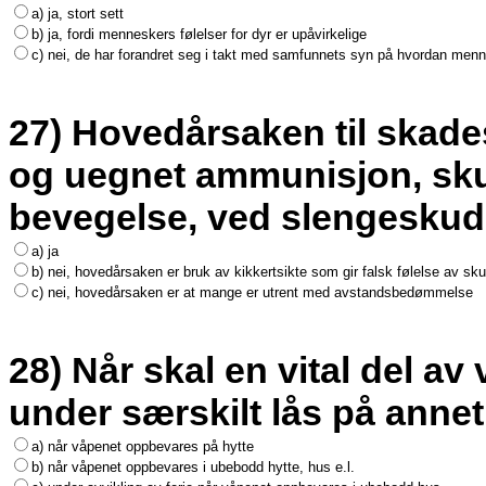
a) ja, stort sett
b) ja, fordi menneskers følelser for dyr er upåvirkelige
c) nei, de har forandret seg i takt med samfunnets syn på hvordan me
27) Hovedårsaken til skade
og uegnet ammunisjon, skud
bevegelse, ved slengeskud
a) ja
b) nei, hovedårsaken er bruk av kikkertsikte som gir falsk følelse av sk
c) nei, hovedårsaken er at mange er utrent med avstandsbedømmelse
28) Når skal en vital del a
under særskilt lås på anne
a) når våpenet oppbevares på hytte
b) når våpenet oppbevares i ubebodd hytte, hus e.l.