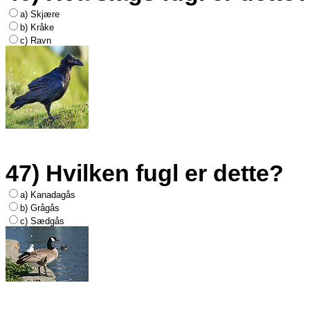
a) Skjære
b) Kråke
c) Ravn
47) Hvilken fugl er dette?
a) Kanadagås
b) Grågås
c) Sædgås