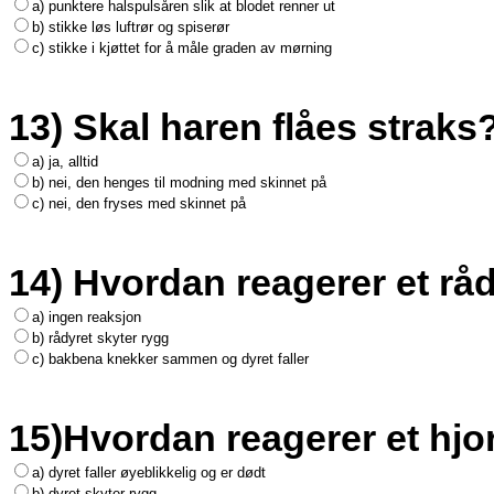
a) punktere halspulsåren slik at blodet renner ut
b) stikke løs luftrør og spiserør
c) stikke i kjøttet for å måle graden av mørning
13) Skal haren flåes straks
a) ja, alltid
b) nei, den henges til modning med skinnet på
c) nei, den fryses med skinnet på
14) Hvordan reagerer et råd
a) ingen reaksjon
b) rådyret skyter rygg
c) bakbena knekker sammen og dyret faller
15)Hvordan reagerer et hjor
a) dyret faller øyeblikkelig og er dødt
b) dyret skyter rygg