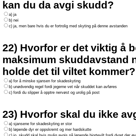
kan du da avgi skudd?
a) ja
b) nei
c) ja, men bare hvis du er fortrolig med skyting på denne avstanden
22) Hvorfor er det viktig 
maksimum skuddavstand nå
holde det til viltet kommer?
a) for å minske sjansen for skadeskyting
b) unødvendig regel fordi jegerne vet når skuddet kan avføres
c) fordi du slipper å opptre nervøst og urolig på post
23) Hvorfor skal du ikke av
a) sjansene for skadeskyting er stor
b) løpende dyr er oppskremt og mer hardskutte
c) jo, skudd skal hvis mulig avgis på løpende hjortevilt fordi dyret dør øye