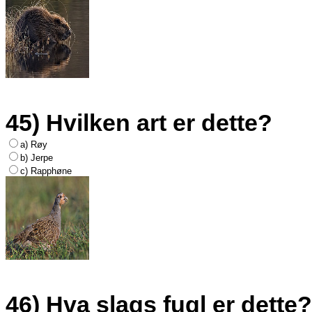
45) Hvilken art er dette?
a) Røy
b) Jerpe
c) Rapphøne
46) Hva slags fugl er dette?