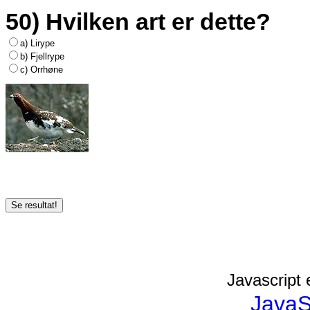
50) Hvilken art er dette?
a) Lirype
b) Fjellrype
c) Orrhøne
Javascript 
JavaS