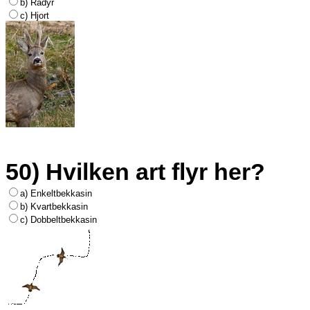
b) Rådyr
c) Hjort
50) Hvilken art flyr her?
a) Enkeltbekkasin
b) Kvartbekkasin
c) Dobbeltbekkasin