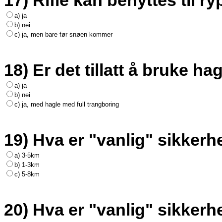
17) Rifle kan benyttes til ry
a) ja
b) nei
c) ja, men bare før snøen kommer
18) Er det tillatt å bruke hag
a) ja
b) nei
c) ja, med hagle med full trangboring
19) Hva er "vanlig" sikkerh
a) 3-5km
b) 1-3km
c) 5-8km
20) Hva er "vanlig" sikker