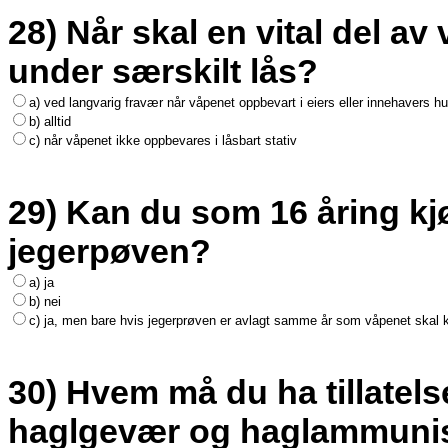
28) Når skal en vital del a
under særskilt lås?
a) ved langvarig fravær når våpenet oppbevart i eiers eller innehavers h
b) alltid
c) når våpenet ikke oppbevares i låsbart stativ
29) Kan du som 16 åring kjø
jegerpøven?
a) ja
b) nei
c) ja, men bare hvis jegerprøven er avlagt samme år som våpenet skal 
30) Hvem må du ha tillatelse
haglgevær og haglammuni