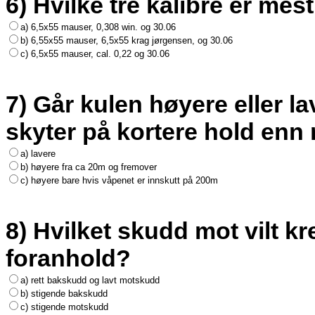
6) Hvilke tre kalibre er mest
a) 6,5x55 mauser, 0,308 win. og 30.06
b) 6,55x55 mauser, 6,5x55 krag jørgensen, og 30.06
c) 6,5x55 mauser, cal. 0,22 og 30.06
7) Går kulen høyere eller l
skyter på kortere hold enn r
a) lavere
b) høyere fra ca 20m og fremover
c) høyere bare hvis våpenet er innskutt på 200m
8) Hvilket skudd mot vilt kr
foranhold?
a) rett bakskudd og lavt motskudd
b) stigende bakskudd
c) stigende motskudd