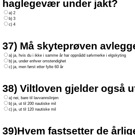
haglegevær under jakt?
a) 2
b) 3
c) 4
37) Må skyteprøven avlegge
a) ja, hvis du i ikke i samme år har oppnådd sølvmerke i elgskyting
b) ja, under enhver omstendighet
c) ja, men først etter fylte 60 år
38) Viltloven gjelder også u
a) nei, bare til lavvannslinjen
b) ja, ut til 200 nautiske mil
c) ja, ut til 120 nautiske mil
39)Hvem fastsetter de årlige