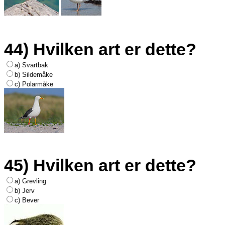
44) Hvilken art er dette?
a) Svartbak
b) Sildemåke
c) Polarmåke
45) Hvilken art er dette?
a) Grevling
b) Jerv
c) Bever