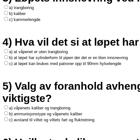
a) trangboring
b) kaliber
c) kammerlengde
4) Hva vil det si at løpet h
a) at våpenet er uten trangboring
b) at løpet har sylinderform til pipen der det er en liten innsnevring
c) at løpet kan brukes med patroner opp til 90mm hylselengde
5) Valg av foranhold avhenge
viktigste?
a) våpenets kaliber og trangboring
b) ammunisjonstype og våpenets kaliber
c) avstand til viltet og viltets fart og fluktretning