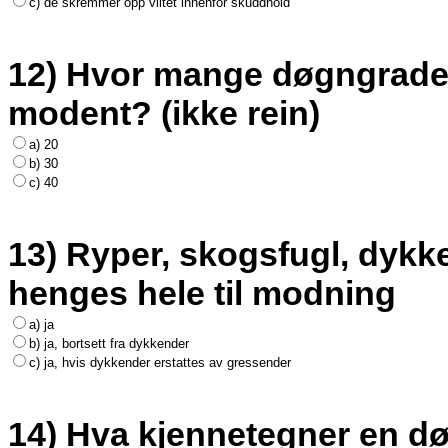
c) de skremmer opp viltet innenfor skuddhold
12) Hvor mange døgngrader t
modent? (ikke rein)
a) 20
b) 30
c) 40
13) Ryper, skogsfugl, dykke
henges hele til modning
a) ja
b) ja, bortsett fra dykkender
c) ja, hvis dykkender erstattes av gressender
14) Hva kjennetegner en dø