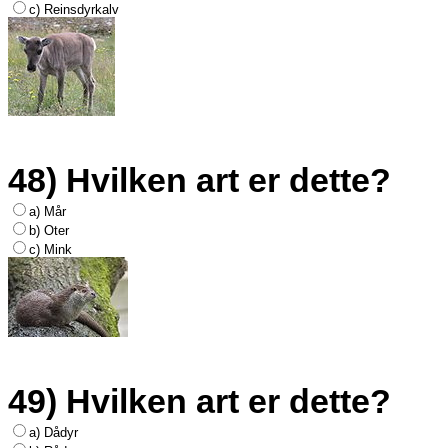
c) Reinsdyrkalv
48) Hvilken art er dette?
a) Mår
b) Oter
c) Mink
49) Hvilken art er dette?
a) Dådyr