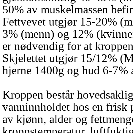
50% av muskelmassen befinn
Fettvevet utgjør 15-20% (m
3% (menn) og 12% (kvinner) 
er nødvendig for at kroppen
Skjelettet utgjør 15/12% (M
hjerne 1400g og hud 6-7% 
Kroppen består hovedsaklig
vanninnholdet hos en frisk 
av kjønn, alder og fettmengd
kroppstemperatur, luftfukti