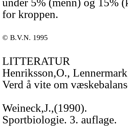
under 5% (menn) og 15% (k
for kroppen.
© B.V.N. 1995
LITTERATUR
Henriksson,O., Lennermark,
Verd å vite om væskebalans
Weineck,J.,(1990).
Sportbiologie. 3. auflage.