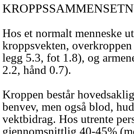
KROPPSSAMMENSETN
Hos et normalt menneske ut
kroppsvekten, overkroppen
legg 5.3, fot 1.8), og arm
2.2, hånd 0.7).
Kroppen består hovedsaklig
benvev, men også blod, hud, 
vektbidrag. Hos utrente per
gjennomsnittlig 40-45% (m