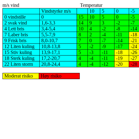
m/s vind
Temperatur
Vindstyrke m/s
10
5
0
-5
0 vindstille
0
15
10
5
0
-5
2 svak vind
1,6-3,3
14
9
3
-2
-7
4 Lett bris
3,4-5,4
10
4
-2
-8
-14
7 Laber bris
5,5-7,9
8
2
-4
-11
-18
9 Frisk bris
8,0-10,7
7
0
-7
-14
-21
12 Liten kuling
10,8-13,8
5
-2
-9
-17
-24
15 Stiv kuling
13,9-17,1
5
-3
-11
-18
-26
18 Sterk kuling
17,2-20,7
4
-4
-11
-19
-27
22 Liten storm
20,8-24,4
4
-4
-12
-20
-28
Moderat risiko
Høy risiko