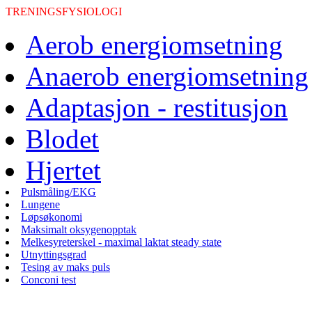
TRENINGSFYSIOLOGI
Aerob energiomsetning
Anaerob energiomsetning
Adaptasjon - restitusjon
Blodet
Hjertet
Pulsmåling/EKG
Lungene
Løpsøkonomi
Maksimalt oksygenopptak
Melkesyreterskel - maximal laktat steady state
Utnyttingsgrad
Tesing av maks puls
Conconi test